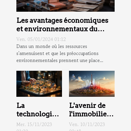
Les avantages économiques
et environnementaux du
recyclage des matériaux de
Ven. 05/01/2024 01:12
construction
Dans un monde où les ressources
s'amenuisent et que les préoccupations
environnementales prennent une place...
La
L'avenir de
technologie
l'immobilier
dans le
en France:
Mer. 15/11/2023
Ven. 10/11/2023