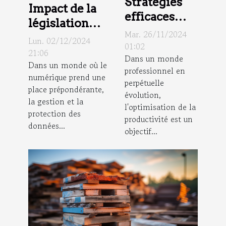
Stratégies
Impact de la
efficaces
législation
pour
Mar. 26/11/2024
européenne
Lun. 02/12/2024
améliorer la
01:02
sur la
21:06
Dans un monde
productivité
Dans un monde où le
confidentialité
professionnel en
en
numérique prend une
des données
perpétuelle
entreprise
place prépondérante,
évolution,
la gestion et la
l'optimisation de la
protection des
productivité est un
données...
objectif...