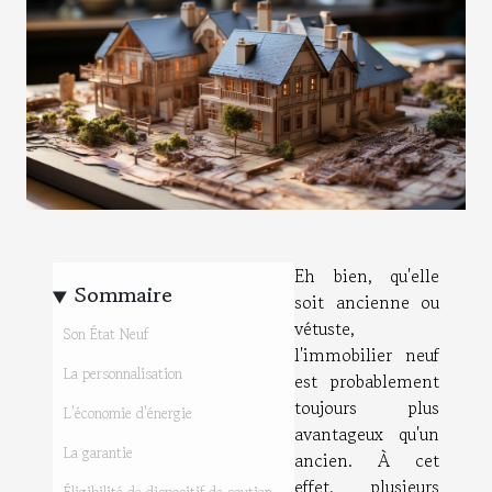
Eh bien, qu'elle
Sommaire
soit ancienne ou
vétuste,
Son État Neuf
l'immobilier neuf
La personnalisation
est probablement
toujours plus
L'économie d'énergie
avantageux qu'un
La garantie
ancien. À cet
effet, plusieurs