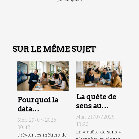
SUR LE MÊME SUJET
La quête de
Pourquoi la
sens au
data
travail,
Mar. 21/07/2026
révolutionne
Mer. 29/07/2026
nouveau
13:20
la gestion
00:42
La « quête de sens »
critère de
Prévoir les métiers de
prévisionnelle