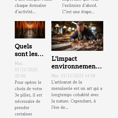
chaque domaine
l’estimiez d’abord.
d’activité...
C’est une étape...
Quels
sont les
L'impact
critères
Mar.
environnemental
de choix
07/11/2023
de la menuiserie
Mer. 01/11/2023 14:18
20:56
d’un
L'artisanat de la
Pour opérer le
conseiller
menuiserie est un art qui a
choix de votre
pour 3e
longtemps cohabité avec
3e pilier, il est
pilier ?
la nature. Cependant, à
nécessaire de
l'ère de...
prendre
certaines