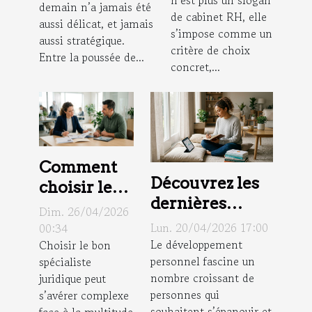
n’est plus un slogan
choix pour
demain n’a jamais été
des emplois ?
de cabinet RH, elle
aussi délicat, et jamais
candidats et
s’impose comme un
aussi stratégique.
employeurs
critère de choix
Entre la poussée de...
concret,...
Comment
Découvrez les
choisir le
dernières
bon
Dim. 26/04/2026
tendances en
spécialiste
Lun. 20/04/2026 17:00
00:34
matière de
Le développement
Choisir le bon
juridique
personnel fascine un
spécialiste
développement
pour vos
nombre croissant de
juridique peut
personnel
besoins ?
personnes qui
s’avérer complexe
souhaitent s’épanouir et
face à la multitude