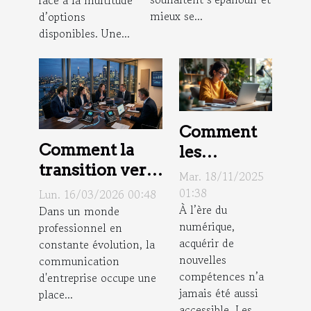
mieux se...
d’options
disponibles. Une...
Comment
Comment la
les
transition vers
formations
Mar. 18/11/2025
la VoIP
en ligne
01:38
Lun. 16/03/2026 00:48
optimise la
À l’ère du
Dans un monde
boostent-
numérique,
professionnel en
communication
elles votre
acquérir de
constante évolution, la
d'entreprise ?
carrière ?
nouvelles
communication
compétences n’a
d'entreprise occupe une
jamais été aussi
place...
accessible. Les