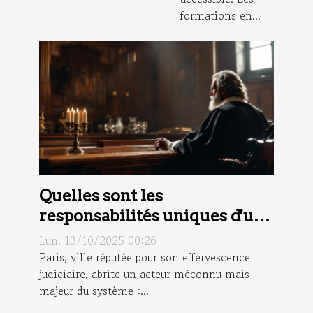
formations en...
Quelles sont les
responsabilités uniques d'un
commissaire de justice à Paris
Lun. 13/10/2025 00:26
?
Paris, ville réputée pour son effervescence
judiciaire, abrite un acteur méconnu mais
majeur du système :...