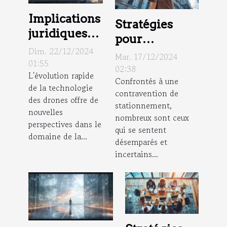
Implications
Stratégies
juridiques
pour
de
Dim. 22/12/2024
contester une
Mar. 17/12/2024
l'utilisation
01:55
amende de
02:38
L'évolution rapide
des drones
Confrontés à une
stationnement
de la technologie
dans la
contravention de
: conseils
des drones offre de
stationnement,
surveillance
légaux
nouvelles
nombreux sont ceux
perspectives dans le
qui se sentent
domaine de la...
désemparés et
incertains...