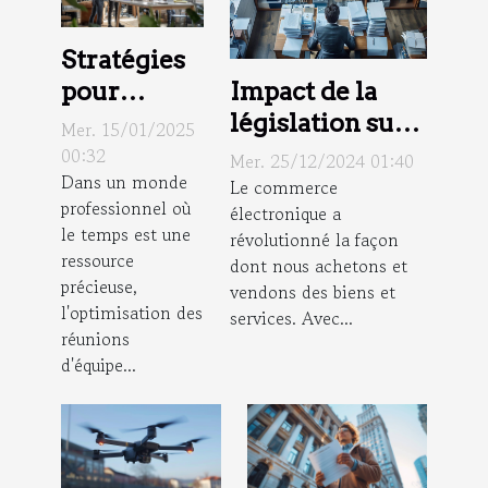
Stratégies
Impact de la
pour
législation sur
améliorer
Mer. 15/01/2025
le commerce
l'efficacité
00:32
Mer. 25/12/2024 01:40
Dans un monde
électronique
des
Le commerce
professionnel où
électronique a
pour les
réunions
le temps est une
révolutionné la façon
consommateurs
d'équipe en
ressource
dont nous achetons et
entreprise
précieuse,
vendons des biens et
l'optimisation des
services. Avec...
réunions
d'équipe...