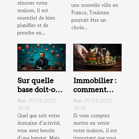
rénover votre
une nouvelle ville en
maison, il est
France, Toulouse
essentiel de bien
pourrait être un
planifier et de
choix...
prendre en...
Sur quelle
Immobilier :
base doit-on
comment
choisir une
faire estimer
Mar. 07/11/2023
Mar. 07/11/2023
banque pour
sa maison ?
20:56
20:56
Quel que soit votre
Si vous comptez
la profession
domaine d’activité,
mettre en vente
libérale ?
vous avez besoin
votre maison, il est
d’une banque. Mais,
important que vous