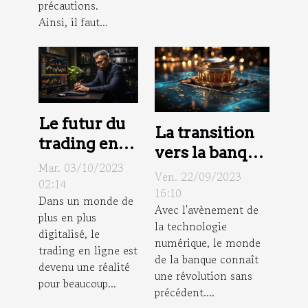
précautions.
Ainsi, il faut...
Le futur du
La transition
trading en
vers la banque
ligne :
Mar. 03/10/2023
numérique
Ven. 22/09/2023
prédictions
02:14
pour les
16:10
Dans un monde de
pour eToro
Avec l'avènement de
professionnels
plus en plus
en 2023 et
la technologie
digitalisé, le
au-delà
numérique, le monde
trading en ligne est
de la banque connaît
devenu une réalité
une révolution sans
pour beaucoup...
précédent....