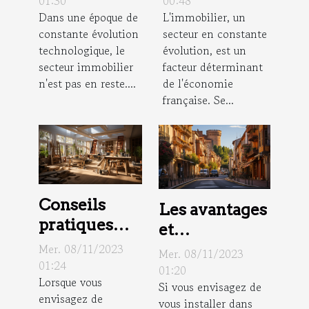
domaine
tendances et
01:30
00:48
Dans une époque de
L'immobilier, un
immobilier :
prévisions
constante évolution
secteur en constante
Impact sur
technologique, le
évolution, est un
les agences
secteur immobilier
facteur déterminant
immobilières
n'est pas en reste....
de l'économie
française. Se...
Conseils
Les avantages
pratiques
et
pour une
inconvénients
Mer. 08/11/2023
Mer. 08/11/2023
rénovation
01:24
de vivre à
01:20
Lorsque vous
de maison
Si vous envisagez de
Toulouse
envisagez de
vous installer dans
réussie