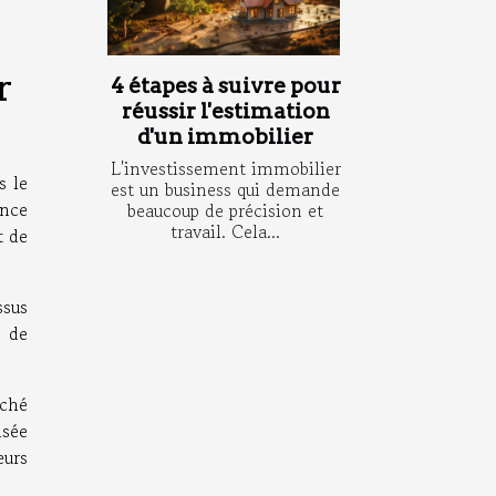
r
4 étapes à suivre pour
réussir l'estimation
d'un immobilier
L'investissement immobilier
s le
est un business qui demande
ence
beaucoup de précision et
travail. Cela...
t de
ssus
e de
rché
isée
eurs