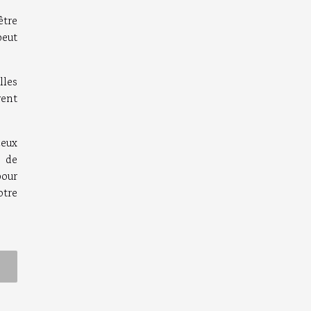
être
peut
lles
vent
ceux
l de
pour
otre