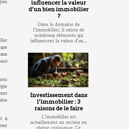
gies
influencer la valeur
d’un bien immobilier
?
Dans le domaine de
l’immobilier, il existe de
nombreux éléments qui
ier
influencent la valeur d’un...
 que
 aux
taux
ions
égie
ment
Investissement dans
ière
l’immobilier : 3
raisons de le faire
L’immobilier est
nt à
actuellement un secteur en
ster
pleine croissance. Ce