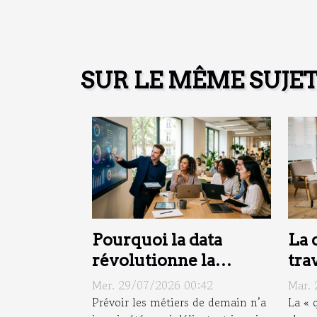
SUR LE MÊME SUJE
Pourquoi la data
La 
révolutionne la
tra
gestion
cri
Mer. 29/07/2026 00:42
Mar. 
prévisionnelle des
can
Prévoir les métiers de demain n’a
La « 