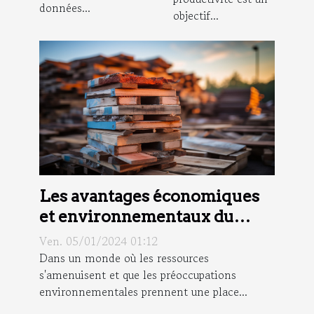
données...
objectif...
Les avantages économiques
et environnementaux du
recyclage des matériaux de
Ven. 05/01/2024 01:12
construction
Dans un monde où les ressources
s'amenuisent et que les préoccupations
environnementales prennent une place...