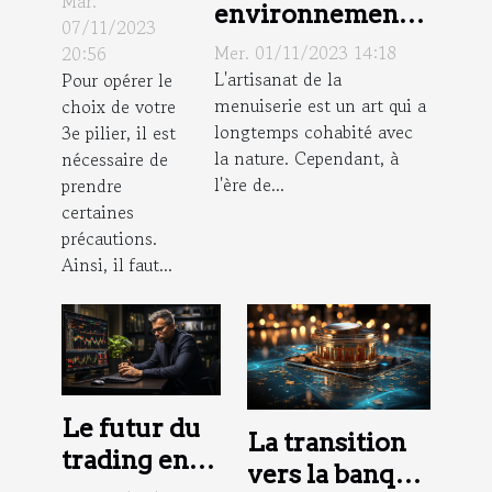
Mar.
environnemental
de choix
07/11/2023
de la menuiserie
Mer. 01/11/2023 14:18
20:56
d’un
L'artisanat de la
Pour opérer le
conseiller
menuiserie est un art qui a
choix de votre
pour 3e
longtemps cohabité avec
3e pilier, il est
pilier ?
la nature. Cependant, à
nécessaire de
l'ère de...
prendre
certaines
précautions.
Ainsi, il faut...
Le futur du
La transition
trading en
vers la banque