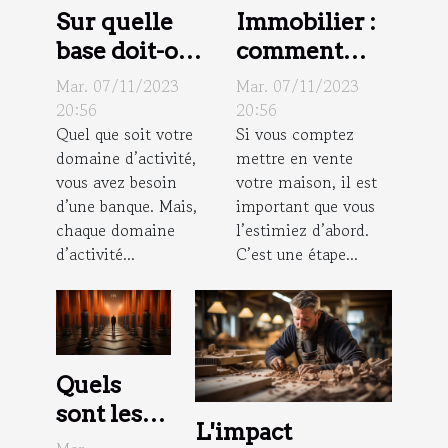
Sur quelle
Immobilier :
base doit-on
comment
choisir une
faire estimer
Mar. 07/11/2023
Mar. 07/11/2023
banque pour
sa maison ?
20:56
20:56
Quel que soit votre
Si vous comptez
la profession
domaine d’activité,
mettre en vente
libérale ?
vous avez besoin
votre maison, il est
d’une banque. Mais,
important que vous
chaque domaine
l’estimiez d’abord.
d’activité...
C’est une étape...
Quels
sont les
L'impact
critères