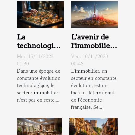
La
L'avenir de
technologie
l'immobilier
dans le
en France:
Mer. 15/11/2023
Ven. 10/11/2023
domaine
tendances et
01:30
00:48
Dans une époque de
L'immobilier, un
immobilier :
prévisions
constante évolution
secteur en constante
Impact sur
technologique, le
évolution, est un
les agences
secteur immobilier
facteur déterminant
immobilières
n'est pas en reste....
de l'économie
française. Se...