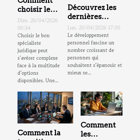
Comment
Découvrez les
choisir le
dernières
bon
Dim. 26/04/2026
tendances en
spécialiste
Lun. 20/04/2026 17:00
00:34
matière de
Le développement
Choisir le bon
juridique
personnel fascine un
spécialiste
développement
pour vos
nombre croissant de
juridique peut
personnel
besoins ?
personnes qui
s’avérer complexe
souhaitent s’épanouir et
face à la multitude
mieux se...
d’options
disponibles. Une...
Comment
Comment la
les