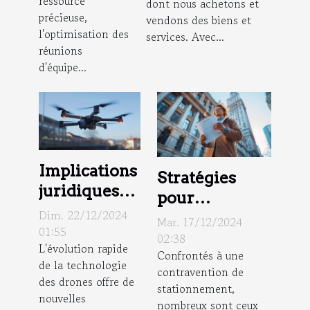
ressource
dont nous achetons et
entreprise
précieuse,
vendons des biens et
l'optimisation des
services. Avec...
réunions
d'équipe...
Implications
Stratégies
juridiques
pour
de
Dim. 22/12/2024
contester une
Mar. 17/12/2024
l'utilisation
01:55
amende de
02:38
L'évolution rapide
des drones
Confrontés à une
stationnement
de la technologie
dans la
contravention de
: conseils
des drones offre de
stationnement,
surveillance
légaux
nouvelles
nombreux sont ceux