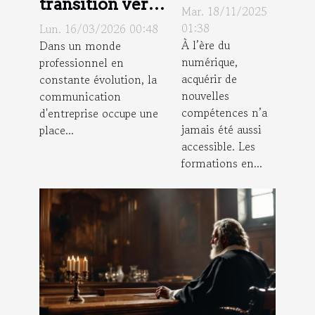
transition vers
formations
Mar. 18/11/2025
la VoIP
en ligne
01:38
Lun. 16/03/2026 00:48
optimise la
À l’ère du
Dans un monde
boostent-
numérique,
professionnel en
communication
elles votre
acquérir de
constante évolution, la
d'entreprise ?
carrière ?
nouvelles
communication
compétences n’a
d'entreprise occupe une
jamais été aussi
place...
accessible. Les
formations en...