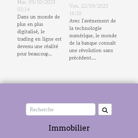
ligne :
Mar. 03/10/2023
numérique
Ven. 22/09/2023
prédictions
02:14
pour les
16:10
Dans un monde de
pour eToro
Avec l'avènement de
professionnels
plus en plus
en 2023 et
la technologie
digitalisé, le
au-delà
numérique, le monde
trading en ligne est
de la banque connaît
devenu une réalité
une révolution sans
pour beaucoup...
précédent....
Immobilier