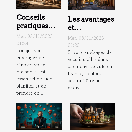
Conseils
Les avantages
pratiques
et
pour une
inconvénients
Mer. 08/11/2023
Mer. 08/11/2023
rénovation
01:24
de vivre à
01:20
Lorsque vous
de maison
Si vous envisagez de
Toulouse
envisagez de
vous installer dans
réussie
rénover votre
une nouvelle ville en
maison, il est
France, Toulouse
essentiel de bien
pourrait être un
planifier et de
choix...
prendre en...