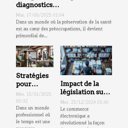
diagnostics
environnementaux pour la
Mar. 17/06/2025 01:04
santé publique
Dans un monde où la préservation de la santé
est au cœur des préoccupations, il devient
primordial de...
Stratégies
Impact de la
pour
législation sur
améliorer
Mer. 15/01/2025
le commerce
l'efficacité
00:32
Mer. 25/12/2024 01:40
Dans un monde
électronique
des
Le commerce
professionnel où
électronique a
pour les
réunions
le temps est une
révolutionné la façon
consommateurs
d'équipe en