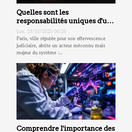
Quelles sont les
responsabilités uniques d'un
commissaire de justice à Paris
Lun. 13/10/2025 00:26
?
Paris, ville réputée pour son effervescence
judiciaire, abrite un acteur méconnu mais
majeur du système :...
Comprendre l'importance des