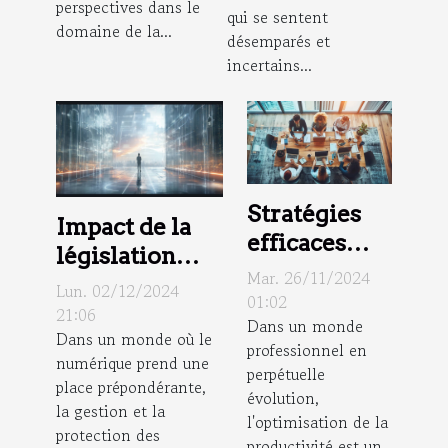
perspectives dans le
qui se sentent
domaine de la...
désemparés et
incertains...
Stratégies
Impact de la
efficaces
législation
pour
Mar. 26/11/2024
européenne
Lun. 02/12/2024
améliorer la
01:02
sur la
21:06
Dans un monde
productivité
Dans un monde où le
confidentialité
professionnel en
en
numérique prend une
des données
perpétuelle
entreprise
place prépondérante,
évolution,
la gestion et la
l'optimisation de la
protection des
productivité est un