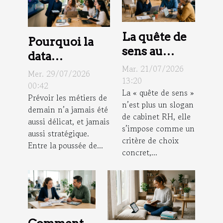
La quête de
Pourquoi la
sens au
data
travail,
Mar. 21/07/2026
révolutionne
Mer. 29/07/2026
nouveau
13:20
la gestion
00:42
La « quête de sens »
critère de
Prévoir les métiers de
prévisionnelle
n’est plus un slogan
choix pour
demain n’a jamais été
des emplois ?
de cabinet RH, elle
aussi délicat, et jamais
candidats et
s’impose comme un
aussi stratégique.
employeurs
critère de choix
Entre la poussée de...
concret,...