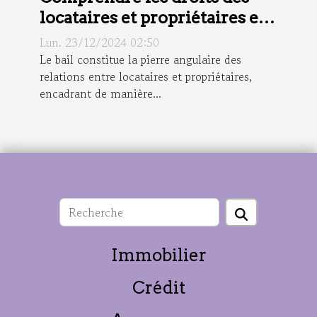
locataires et propriétaires en
matière de bail
Lun. 23/12/2024 02:50
Le bail constitue la pierre angulaire des
relations entre locataires et propriétaires,
encadrant de manière...
Immobilier
Crédit