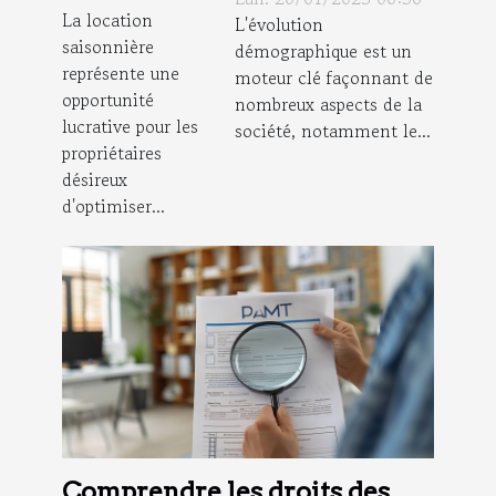
La location
influence le
rentabilité
L'évolution
saisonnière
démographique est un
marché
des biens
représente une
moteur clé façonnant de
immobilier
en location
opportunité
nombreux aspects de la
saisonnière
lucrative pour les
société, notamment le...
propriétaires
désireux
d'optimiser...
Comprendre les droits des