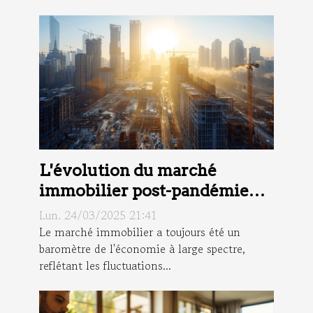
L'évolution du marché
immobilier post-pandémie
opportunités et risques pour
Lun. 24/03/2025 21:41
les investisseurs
Le marché immobilier a toujours été un
baromètre de l'économie à large spectre,
reflétant les fluctuations...