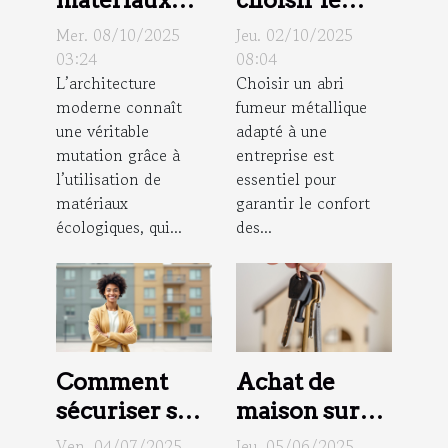
matériaux
choisir le
écologiques
meilleur abri
Mer. 08/10/2025
Jeu. 02/10/2025
transforment
fumeur
03:24
08:04
L’architecture
Choisir un abri
l'architecture
métallique
moderne connaît
fumeur métallique
moderne ?
pour votre
une véritable
adapté à une
entreprise ?
mutation grâce à
entreprise est
l’utilisation de
essentiel pour
matériaux
garantir le confort
écologiques, qui...
des...
Comment
Achat de
sécuriser son
maison sur
premier
Le Mans :
Ven. 04/07/2025
Jeu. 05/06/2025