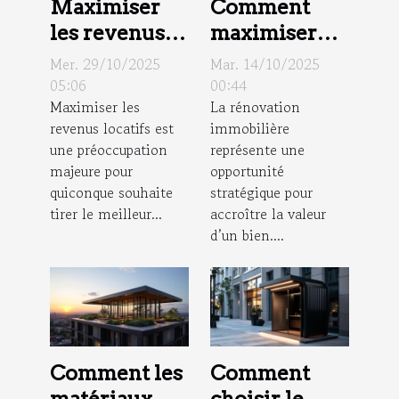
Maximiser
Comment
les revenus
maximiser
locatifs :
l'efficacité
Mer. 29/10/2025
Mar. 14/10/2025
stratégies
des
05:06
00:44
Maximiser les
La rénovation
éprouvées et
rénovations
revenus locatifs est
immobilière
rentabilité
pour
une préoccupation
représente une
augmenter la
majeure pour
opportunité
valeur
quiconque souhaite
stratégique pour
immobilière
tirer le meilleur...
accroître la valeur
d’un bien....
?
Comment les
Comment