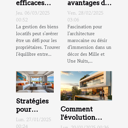
efficaces
avantages de
pour la
posséder un
Jeu. 06/03/2025
Ven. 28/02/2025
gestion des
riad
00:52
03:06
La gestion des biens
Fascination pour
biens locatifs
traditionnel
locatifs peut s'avérer
l'architecture
être un défi pour les
marocaine ou désir
propriétaires. Trouver
d'immersion dans un
l'équilibre entre...
décor des Mille et
Une Nuits,...
Stratégies
Comment
pour
l'évolution
maximiser
Lun. 27/01/2025
démographique
la
00:24
Lun. 20/01/2025 00:36