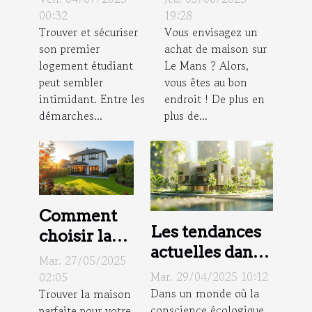
logement
contactez
00:32
19:28
Trouver et sécuriser
Vous envisagez un
étudiant sans
Demetis
son premier
achat de maison sur
stress ?
Immo !
logement étudiant
Le Mans ? Alors,
peut sembler
vous êtes au bon
intimidant. Entre les
endroit ! De plus en
démarches...
plus de...
Comment
Les tendances
choisir la
actuelles dans
maison
Mar. 27/05/2025
le
idéale pour
Mar. 29/04/2025 10:12
02:05
développement
Dans un monde où la
Trouver la maison
votre
conscience écologique
parfaite pour votre