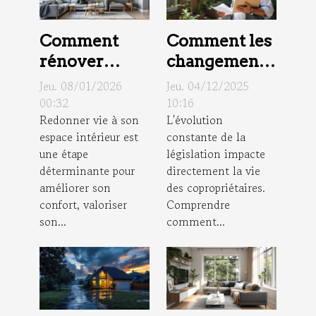
Comment
Comment les
rénover
changements
efficacement
de la loi sur
Jeu. 08/01/2026
Jeu. 04/12/2025
votre espace
les
00:32
10:16
Redonner vie à son
L'évolution
intérieur ?
copropriétés
espace intérieur est
constante de la
affectent les
une étape
législation impacte
propriétaires
déterminante pour
directement la vie
?
améliorer son
des copropriétaires.
confort, valoriser
Comprendre
son...
comment...