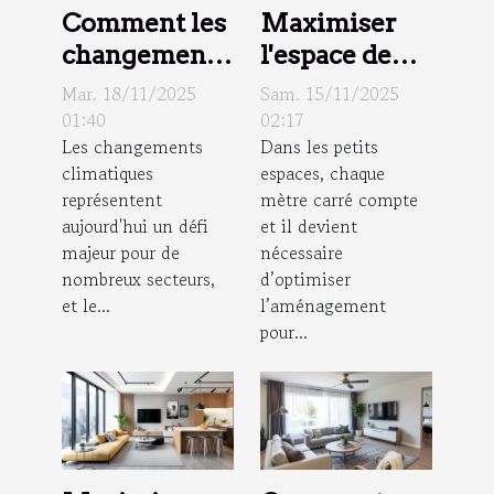
Comment les
Maximiser
changements
l'espace de
climatiques
vie :
Mar. 18/11/2025
Sam. 15/11/2025
impactent le
stratégies
01:40
02:17
Les changements
Dans les petits
marché
pour petits
climatiques
espaces, chaque
immobilier ?
intérieurs
représentent
mètre carré compte
aujourd'hui un défi
et il devient
majeur pour de
nécessaire
nombreux secteurs,
d’optimiser
et le...
l’aménagement
pour...