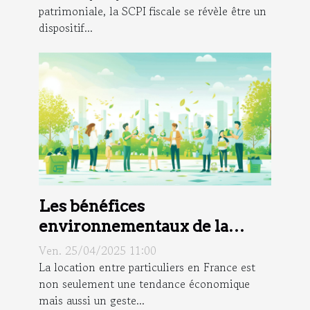
patrimoniale, la SCPI fiscale se révèle être un
dispositif...
Les bénéfices
environnementaux de la
location entre particuliers en
Ven. 25/04/2025 11:00
France
La location entre particuliers en France est
non seulement une tendance économique
mais aussi un geste...