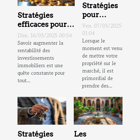
Stratégies
pour
Stratégies
augmenter
efficaces pour
Ven. 07/03/2025
la valeur
augmenter la
01:04
Dim. 16/03/2025 00:54
Lorsque le
de votre
rentabilité de
Savoir augmenter la
moment est venu
rentabilité des
bien avant
vos
de mettre votre
investissements
la vente
investissements
propriété sur le
immobiliers est une
immobiliers
marché, il est
quête constante pour
primordial de
tout...
prendre des...
Stratégies
Les