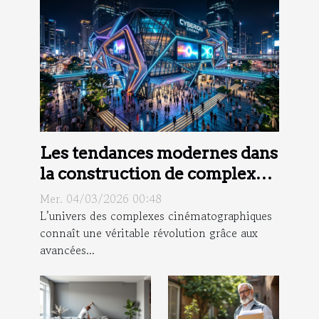
Les tendances modernes dans
la construction de complexes
cinématographiques
Mer. 04/03/2026 00:48
L’univers des complexes cinématographiques
connaît une véritable révolution grâce aux
avancées...