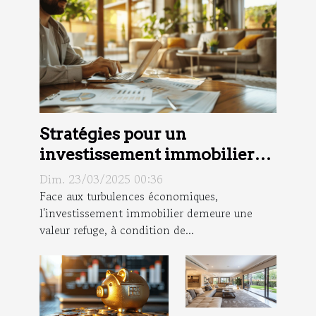
Stratégies pour un
investissement immobilier
réussi en période de crise
Dim. 23/03/2025 00:36
Face aux turbulences économiques,
l'investissement immobilier demeure une
valeur refuge, à condition de...