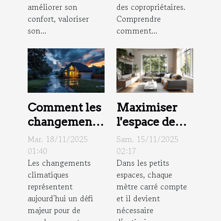
?
améliorer son
des copropriétaires.
confort, valoriser
Comprendre
son...
comment...
Comment les
Maximiser
changements
l'espace de
climatiques
vie :
Mar. 18/11/2025
Sam. 15/11/2025
impactent le
stratégies
01:40
02:17
Les changements
Dans les petits
marché
pour petits
climatiques
espaces, chaque
immobilier ?
intérieurs
représentent
mètre carré compte
aujourd'hui un défi
et il devient
majeur pour de
nécessaire