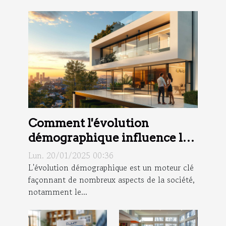
Comment l'évolution
démographique influence le
marché immobilier
Lun. 20/01/2025 00:36
L'évolution démographique est un moteur clé
façonnant de nombreux aspects de la société,
notamment le...