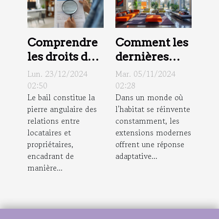
Comprendre
Comment les
les droits des
dernières
locataires et
tendances en
Lun. 23/12/2024
Mar. 05/11/2024
propriétaires
extensions
02:50
02:28
Le bail constitue la
Dans un monde où
en matière de
modernes
pierre angulaire des
l'habitat se réinvente
bail
peuvent
relations entre
constamment, les
transformer
locataires et
extensions modernes
votre habitat
propriétaires,
offrent une réponse
encadrant de
adaptative...
manière...