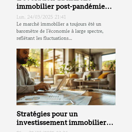
immobilier post-pandémie
opportunités et risques pour
Lun. 24/03/2025 21:41
les investisseurs
Le marché immobilier a toujours été un
baromètre de l'économie à large spectre,
reflétant les fluctuations...
Stratégies pour un
investissement immobilier
réussi en période de crise