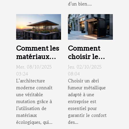
d’un bien....
?
Comment les
Comment
matériaux
choisir le
écologiques
meilleur abri
Mer. 08/10/2025
Jeu. 02/10/2025
transforment
fumeur
03:24
08:04
L’architecture
Choisir un abri
l'architecture
métallique
moderne connaît
fumeur métallique
moderne ?
pour votre
une véritable
adapté à une
entreprise ?
mutation grâce à
entreprise est
l’utilisation de
essentiel pour
matériaux
garantir le confort
écologiques, qui...
des...