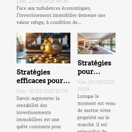
Dim. 23/03/2025 00:36
Face aux turbulences économiques,
l'investissement immobilier demeure une
valeur refuge, à condition de...
Stratégies
pour
Stratégies
augmenter
efficaces pour
Ven. 07/03/2025
la valeur
augmenter la
01:04
Dim. 16/03/2025 00:54
Lorsque le
de votre
rentabilité de
Savoir augmenter la
moment est venu
rentabilité des
bien avant
vos
de mettre votre
investissements
la vente
investissements
propriété sur le
immobiliers est une
immobiliers
marché, il est
quête constante pour
primordial de