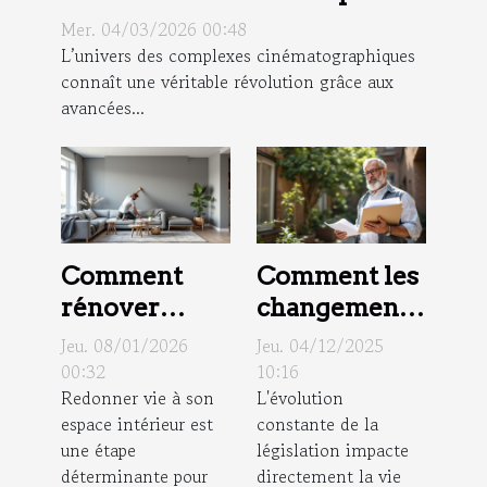
cinématographiques
Mer. 04/03/2026 00:48
L’univers des complexes cinématographiques
connaît une véritable révolution grâce aux
avancées...
Comment
Comment les
rénover
changements
efficacement
de la loi sur
Jeu. 08/01/2026
Jeu. 04/12/2025
votre espace
les
00:32
10:16
Redonner vie à son
L'évolution
intérieur ?
copropriétés
espace intérieur est
constante de la
affectent les
une étape
législation impacte
propriétaires
déterminante pour
directement la vie