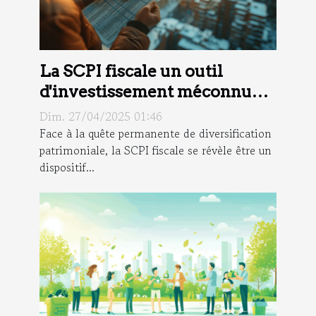
La SCPI fiscale un outil
d'investissement méconnu
avantages et sélection
Dim. 27/04/2025 01:46
Face à la quête permanente de diversification
patrimoniale, la SCPI fiscale se révèle être un
dispositif...