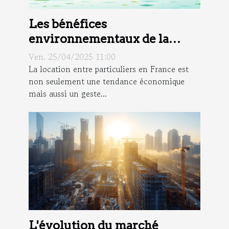
Les bénéfices
environnementaux de la
location entre particuliers en
Ven. 25/04/2025 11:00
France
La location entre particuliers en France est
non seulement une tendance économique
mais aussi un geste...
L'évolution du marché