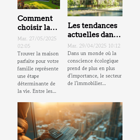
Comment
Les tendances
choisir la
actuelles dans
maison
Mar. 27/05/2025
le
idéale pour
Mar. 29/04/2025 10:12
02:05
développement
Dans un monde où la
Trouver la maison
votre
conscience écologique
parfaite pour votre
de projets
famille
prend de plus en plus
famille représente
immobiliers
d'importance, le secteur
une étape
durables
de l'immobilier...
déterminante de
la vie. Entre les...