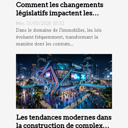
Comment les changements
législatifs impactent les
contrats immobiliers ?
Mer. 11/03/2026 10:32
Dans le domaine de l'immobilier, les lois
évoluent fréquemment, transformant la
manière dont les contrats...
Les tendances modernes dans
la construction de complexes