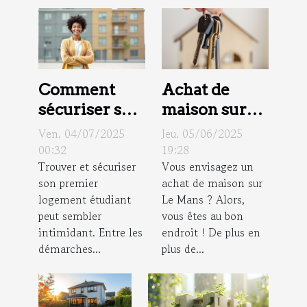
Comment
Achat de
sécuriser son
maison sur
premier
Le Mans :
Ven. 04/07/2025
Jeu. 05/06/2025
logement
contactez
00:32
19:28
Trouver et sécuriser
Vous envisagez un
étudiant sans
Demetis
son premier
achat de maison sur
stress ?
Immo !
logement étudiant
Le Mans ? Alors,
peut sembler
vous êtes au bon
intimidant. Entre les
endroit ! De plus en
démarches...
plus de...