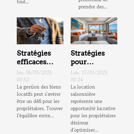
tout...
prendre des...
Stratégies
Stratégies
efficaces
pour
pour la
maximiser la
Jeu. 06/03/2025
Lun. 27/01/2025
gestion des
rentabilité
00:52
00:24
La gestion des biens
La location
biens locatifs
des biens en
locatifs peut s'avérer
saisonnière
location
être un défi pour les
représente une
saisonnière
propriétaires. Trouver
opportunité lucrative
l'équilibre entre...
pour les propriétaires
désireux
d'optimiser...