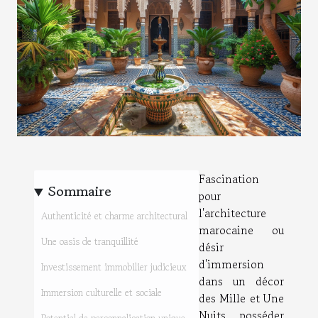
Fascination
Sommaire
pour
l'architecture
Authenticité et charme architectural
marocaine ou
Une oasis de tranquillité
désir
d'immersion
Investissement immobilier judicieux
dans un décor
Immersion culturelle et sociale
des Mille et Une
Nuits, posséder