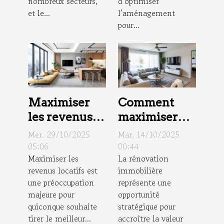
nombreux secteurs,
d’optimiser
et le...
l’aménagement
pour...
Maximiser
Comment
les revenus
maximiser
locatifs :
l'efficacité
Mer. 29/10/2025
Mar. 14/10/2025
stratégies
des
05:06
00:44
Maximiser les
La rénovation
éprouvées et
rénovations
revenus locatifs est
immobilière
rentabilité
pour
une préoccupation
représente une
augmenter la
majeure pour
opportunité
valeur
quiconque souhaite
stratégique pour
immobilière
tirer le meilleur...
accroître la valeur