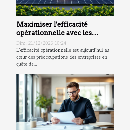
Maximiser l'efficacité
opérationnelle avec les
technologies vertes ?
Dim. 21/12/2025 10:24
L’efficacité opérationnelle est aujourd’hui au
cœur des préoccupations des entreprises en
quête de...