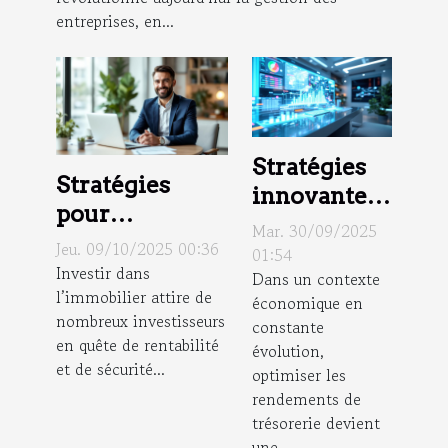
entreprises, en...
Stratégies
Stratégies
innovantes
pour
pour
Mar. 30/09/2025
maximiser le
Jeu. 09/10/2025 00:36
augmenter
01:54
retour sur
Investir dans
Dans un contexte
les
l’immobilier attire de
investissement
économique en
rendements
nombreux investisseurs
constante
immobilier
de
en quête de rentabilité
évolution,
trésorerie
et de sécurité...
optimiser les
en 2025
rendements de
trésorerie devient
une...