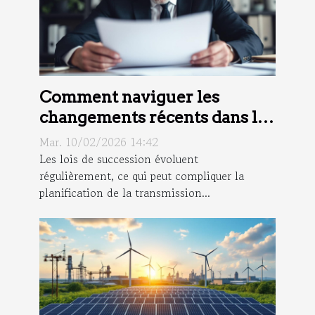
Comment naviguer les
changements récents dans les
lois de succession ?
Mar. 10/02/2026 14:42
Les lois de succession évoluent
régulièrement, ce qui peut compliquer la
planification de la transmission...