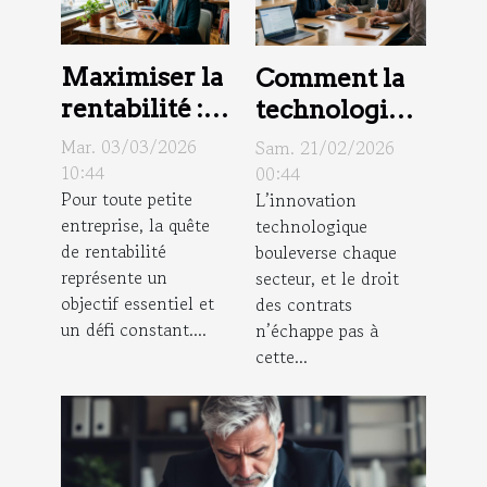
Maximiser la
Comment la
rentabilité :
technologie
stratégies
blockchain
Mar. 03/03/2026
Sam. 21/02/2026
pour petites
révolutionne-
10:44
00:44
Pour toute petite
L’innovation
entreprises
t-elle le droit
entreprise, la quête
technologique
des contrats ?
de rentabilité
bouleverse chaque
représente un
secteur, et le droit
objectif essentiel et
des contrats
un défi constant....
n’échappe pas à
cette...