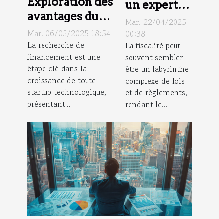
Exploration des
un expert
avantages du
en fiscalité
Mar. 22/04/2025
financement
peut
Mar. 06/05/2025 18:54
00:38
mezzanine
La recherche de
La fiscalité peut
optimiser
financement est une
souvent sembler
pour les
votre
étape clé dans la
être un labyrinthe
startups
déclaration
croissance de toute
complexe de lois
technologiques
d'impôts
startup technologique,
et de règlements,
présentant...
rendant le...