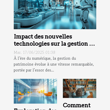
Impact des nouvelles
technologies sur la gestion du
patrimoine
Mar. 17/06/2025 01:38
À l’ère du numérique, la gestion du
patrimoine évolue à une vitesse remarquable,
portée par l’essor des...
Comment