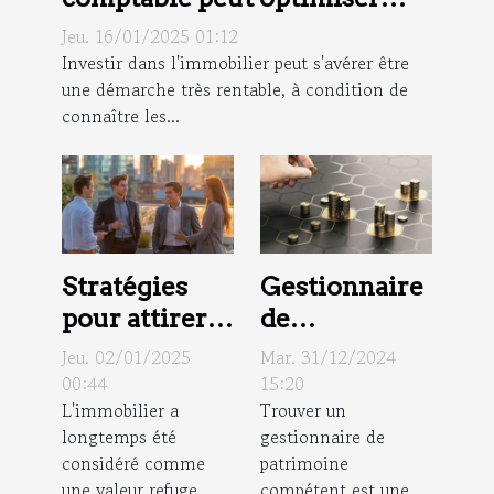
votre retour sur
Jeu. 16/01/2025 01:12
investissement immobilier
Investir dans l'immobilier peut s'avérer être
une démarche très rentable, à condition de
connaître les...
Stratégies
Gestionnaire
pour attirer
de
les jeunes
patrimoine à
Jeu. 02/01/2025
Mar. 31/12/2024
investisseurs
Grenoble :
00:44
15:20
L'immobilier a
Trouver un
dans
quel est le
longtemps été
gestionnaire de
l'immobilier
meilleur
considéré comme
patrimoine
cabinet ?
une valeur refuge
compétent est une