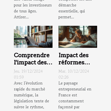
pour les investisseurs
démarche
de tous âges.
essentielle, qui
Attirer...
permet...
Comprendre
Impact des
l'impact des
réformes
nouvelles
juridiques
Jeu. 19/12/2024
Mar. 10/12/2024
lois sur le
sur les petites
01:59
02:26
Avec l'évolution
Le paysage
commerce
entreprises
rapide du marché
entrepreneurial en
électronique
en France
numérique, la
France est
législation tente de
constamment
suivre le rythme,
façonné par