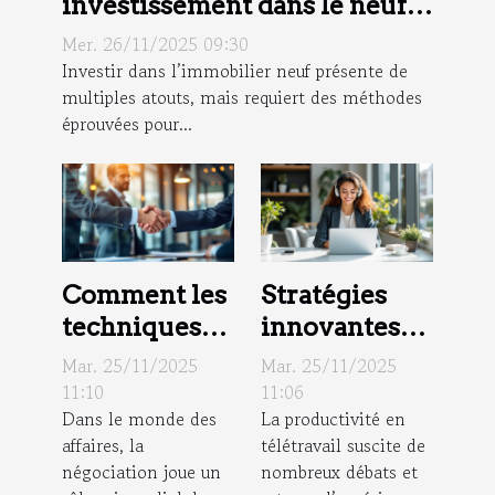
investissement dans le neuf :
stratégies clés
Mer. 26/11/2025 09:30
Investir dans l’immobilier neuf présente de
multiples atouts, mais requiert des méthodes
éprouvées pour...
Comment les
Stratégies
techniques
innovantes
de
pour
Mar. 25/11/2025
Mar. 25/11/2025
négociation
optimiser la
11:10
11:06
Dans le monde des
La productivité en
influencent
productivité
affaires, la
télétravail suscite de
le succès des
en télétravail
négociation joue un
nombreux débats et
contrats