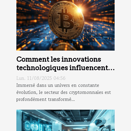
Comment les innovations
technologiques influencent-
elles l'ascension des
Lun. 11/08/2025 04:56
nouvelles cryptomonnaies ?
Immersé dans un univers en constante
évolution, le secteur des cryptomonnaies est
profondément transformé...