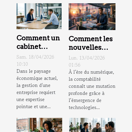
Comment un
Comment les
cabinet
nouvelles
fiduciaire
technologies
Sam. 18/04/2026
Lun. 13/04/2026
peut
10:10
transforment-
01:56
Dans le paysage
transformer
À l’ère du numérique,
elles la
économique actuel,
la comptabilité
la gestion
comptabilité
la gestion d'une
connaît une mutation
d'entreprise ?
en 2026 ?
entreprise requiert
profonde grâce à
une expertise
l’émergence de
pointue et une...
technologies...