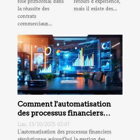
rôle primordial dans
retours d’expérience,
commerciaux
la réussite des
mais il existe des...
?
contrats
commerciaux...
Comment l'automatisation
des processus financiers
peut-elle transformer les
Lun. 13/10/2025 02:07
PME ?
L'automatisation des processus financiers
révolutionne aujourd'hui la gestion des