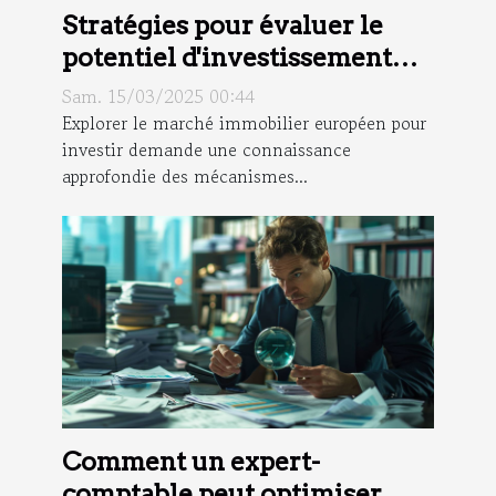
Stratégies pour évaluer le
potentiel d'investissement
dans le marché immobilier
Sam. 15/03/2025 00:44
européen
Explorer le marché immobilier européen pour
investir demande une connaissance
approfondie des mécanismes...
Comment un expert-
comptable peut optimiser