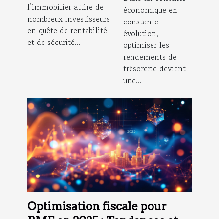
l’immobilier attire de
investissement
économique en
rendements
nombreux investisseurs
constante
immobilier
de
en quête de rentabilité
évolution,
trésorerie
et de sécurité...
optimiser les
en 2025
rendements de
trésorerie devient
une...
Optimisation fiscale pour