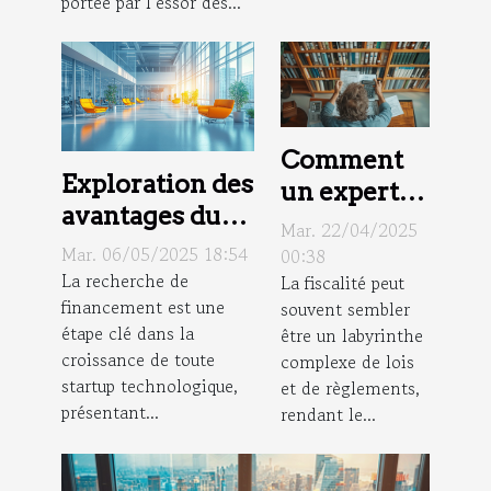
portée par l’essor des...
Comment
Exploration des
un expert
avantages du
en fiscalité
Mar. 22/04/2025
financement
peut
Mar. 06/05/2025 18:54
00:38
mezzanine
La recherche de
La fiscalité peut
optimiser
financement est une
souvent sembler
pour les
votre
étape clé dans la
être un labyrinthe
startups
déclaration
croissance de toute
complexe de lois
technologiques
d'impôts
startup technologique,
et de règlements,
présentant...
rendant le...