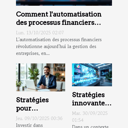
Comment l'automatisation
des processus financiers
peut-elle transformer les
Lun. 13/10/2025 02:07
PME ?
L'automatisation des processus financiers
révolutionne aujourd'hui la gestion des
entreprises, en...
Stratégies
Stratégies
innovantes
pour
pour
Mar. 30/09/2025
maximiser le
Jeu. 09/10/2025 00:36
augmenter
01:54
retour sur
Investir dans
Dans un contexte
les