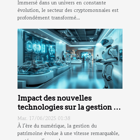
nouvelles cryptomonnaies ?
Immersé dans un univers en constante
évolution, le secteur des cryptomonnaies est
profondément transformé...
Impact des nouvelles
technologies sur la gestion du
patrimoine
Mar. 17/06/2025 01:38
À l’ère du numérique, la gestion du
patrimoine évolue à une vitesse remarquable,