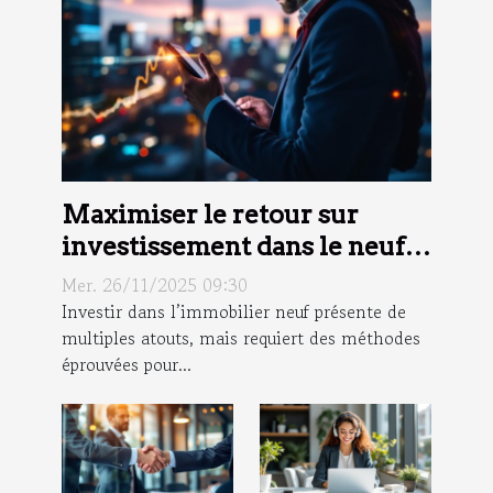
Maximiser le retour sur
investissement dans le neuf :
stratégies clés
Mer. 26/11/2025 09:30
Investir dans l’immobilier neuf présente de
multiples atouts, mais requiert des méthodes
éprouvées pour...