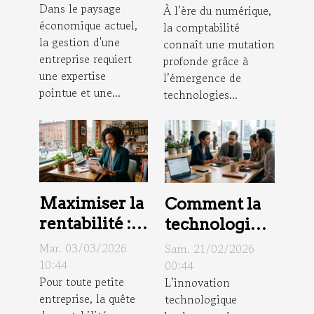
Dans le paysage
transformer
À l’ère du numérique,
elles la
économique actuel,
la comptabilité
la gestion
comptabilité
la gestion d'une
connaît une mutation
d'entreprise ?
en 2026 ?
entreprise requiert
profonde grâce à
une expertise
l’émergence de
pointue et une...
technologies...
Maximiser la
Comment la
rentabilité :
technologie
stratégies
blockchain
Mar. 03/03/2026
Sam. 21/02/2026
pour petites
révolutionne-
10:44
00:44
Pour toute petite
L’innovation
entreprises
t-elle le droit
entreprise, la quête
technologique
des contrats ?