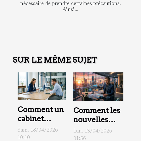
nécessaire de prendre certaines précautions.
Ainsi...
SUR LE MÊME SUJET
Comment un
Comment les
cabinet
nouvelles
fiduciaire
technologies
Sam. 18/04/2026
Lun. 13/04/2026
peut
10:10
transforment-
01:56