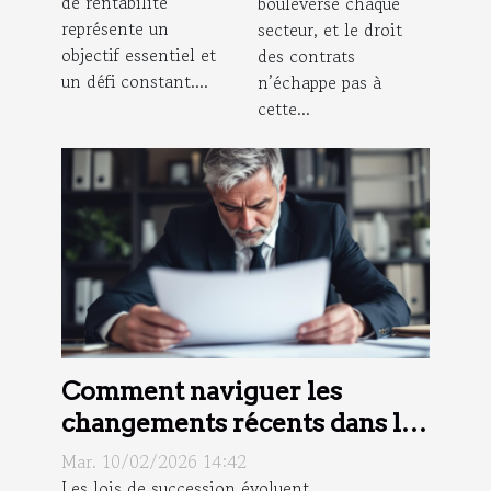
de rentabilité
bouleverse chaque
représente un
secteur, et le droit
objectif essentiel et
des contrats
un défi constant....
n’échappe pas à
cette...
Comment naviguer les
changements récents dans les
lois de succession ?
Mar. 10/02/2026 14:42
Les lois de succession évoluent