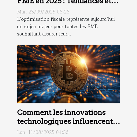
PME en 2025 : Tendances et
Stratégies
Mar. 23/09/2025 08:28
L’optimisation fiscale représente aujourd’hui
un enjeu majeur pour toutes les PME
souhaitant assurer leur...
Comment les innovations
technologiques influencent-
elles l'ascension des
Lun. 11/08/2025 04:56