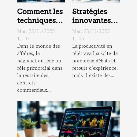
Comment les
Stratégies
techniques
innovantes
de
pour
Mar. 25/11/2025
Mar. 25/11/2025
négociation
optimiser la
11:10
11:06
Dans le monde des
La productivité en
influencent
productivité
affaires, la
télétravail suscite de
le succès des
en télétravail
négociation joue un
nombreux débats et
contrats
rôle primordial dans
retours d’expérience,
commerciaux
la réussite des
mais il existe des...
?
contrats
commerciaux...