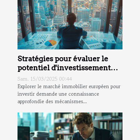
Stratégies pour évaluer le
potentiel d'investissement
dans le marché immobilier
Sam. 15/03/2025 00:44
européen
Explorer le marché immobilier européen pour
investir demande une connaissance
approfondie des mécanismes...