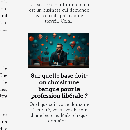
ents
L'investissement immobilier
hie
est un business qui demande
mand
beaucoup de précision et
travail. Cela...
ture
plus
s de
flue
Sur quelle base doit-
 de
on choisir une
ces,
banque pour la
être
profession libérale ?
Quel que soit votre domaine
d’activité, vous avez besoin
lics
d’une banque. Mais, chaque
domaine...
à un
able