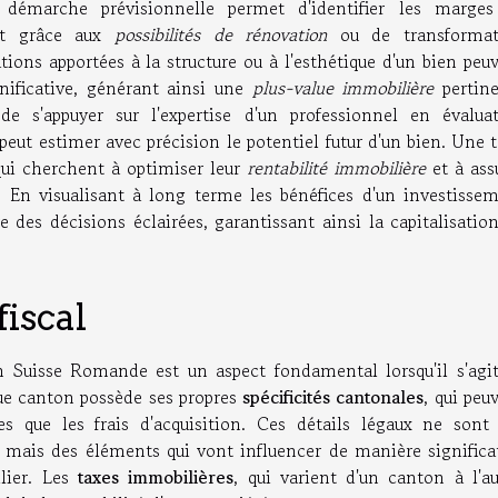
démarche prévisionnelle permet d'identifier les marges
nt grâce aux
possibilités de rénovation
ou de transformat
tions apportées à la structure ou à l'esthétique d'un bien peu
nificative, générant ainsi une
plus-value immobilière
pertin
de s'appuyer sur l'expertise d'un professionnel en évalua
 peut estimer avec précision le potentiel futur d'un bien. Une t
 qui cherchent à optimiser leur
rentabilité immobilière
et à ass
 En visualisant à long terme les bénéfices d'un investisse
 des décisions éclairées, garantissant ainsi la capitalisatio
fiscal
 Suisse Romande est un aspect fondamental lorsqu'il s'agi
que canton possède ses propres
spécificités cantonales
, qui peu
es que les frais d'acquisition. Ces détails légaux ne sont
 mais des éléments qui vont influencer de manière significa
ilier. Les
taxes immobilières
, qui varient d'un canton à l'au