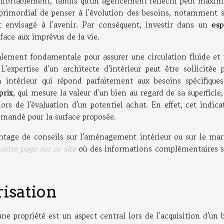
nfortablement, tandis qu'un agencement réfléchi peut maxim
t primordial de penser à l'évolution des besoins, notamment s
st envisagé à l'avenir. Par conséquent, investir dans un
esp
 face aux imprévus de la vie.
lement fondamentale pour assurer une circulation fluide et
'expertise d'un architecte d'intérieur peut être sollicitée 
 intérieur qui répond parfaitement aux besoins spécifique
prix
, qui mesure la valeur d'un bien au regard de sa superficie,
rs de l'évaluation d'un potentiel achat. En effet, cet indica
emandé pour la surface proposée.
antage de conseils sur l'aménagement intérieur ou sur le ma
cette page sur ce site
où des informations complémentaires 
risation
ne propriété est un aspect central lors de l'acquisition d'un 