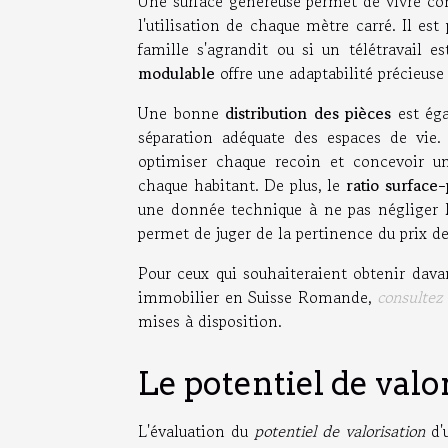
Une surface généreuse permet de vivre co
l'utilisation de chaque mètre carré. Il es
famille s'agrandit ou si un télétravail e
modulable
offre une adaptabilité précieuse
Une bonne
distribution des pièces
est éga
séparation adéquate des espaces de vie. L
optimiser chaque recoin et concevoir un
chaque habitant. De plus, le
ratio surface-
une donnée technique à ne pas négliger lo
permet de juger de la pertinence du prix d
Pour ceux qui souhaiteraient obtenir dav
immobilier en Suisse Romande,
consultez 
mises à disposition.
Le potentiel de valo
L'évaluation du
potentiel de valorisation
d'u