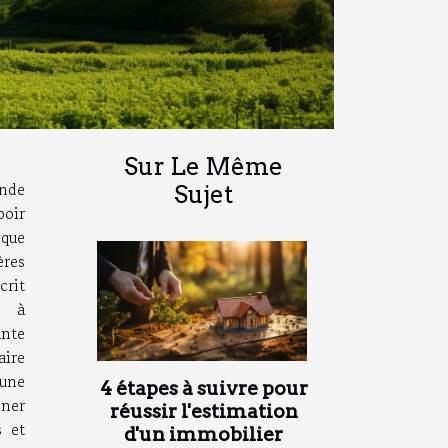
Sur Le Même
nde
Sujet
poir
que
ères
crit
x à
nte
aire
 une
4 étapes à suivre pour
nner
réussir l'estimation
s et
d'un immobilier