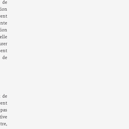
 de
ion
vent
ente
tion
elle
urer
ment
n de
t de
vent
 pas
tive
tre,