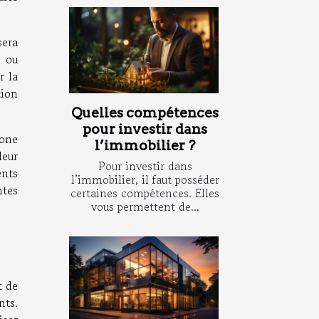
era
é ou
r la
tion
Quelles compétences
pour investir dans
zone
l’immobilier ?
leur
Pour investir dans
ents
l’immobilier, il faut posséder
ntes
certaines compétences. Elles
vous permettent de...
t de
nts.