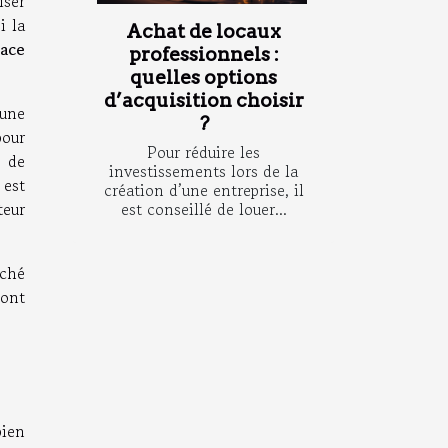
iser
i la
Achat de locaux
ace
professionnels :
quelles options
d’acquisition choisir
 une
?
pour
Pour réduire les
s de
investissements lors de la
 est
création d’une entreprise, il
est conseillé de louer...
teur
rché
sont
bien