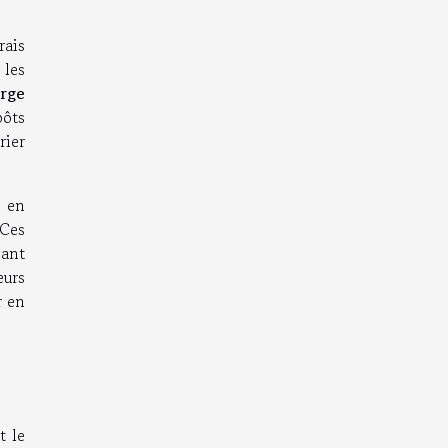
rais
 les
arge
pôts
ier
é en
 Ces
nant
eurs
r en
t le