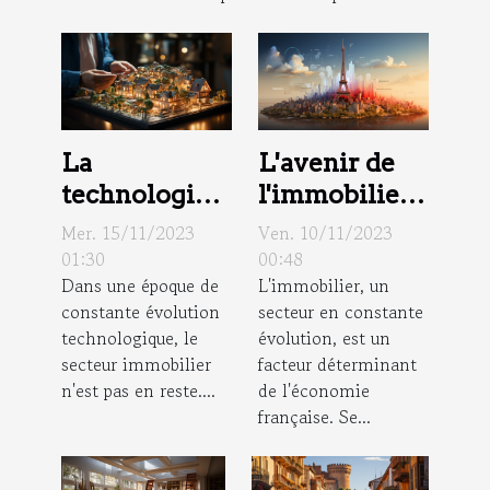
La
L'avenir de
technologie
l'immobilier
dans le
en France:
Mer. 15/11/2023
Ven. 10/11/2023
domaine
tendances et
01:30
00:48
Dans une époque de
L'immobilier, un
immobilier :
prévisions
constante évolution
secteur en constante
Impact sur
technologique, le
évolution, est un
les agences
secteur immobilier
facteur déterminant
immobilières
n'est pas en reste....
de l'économie
française. Se...