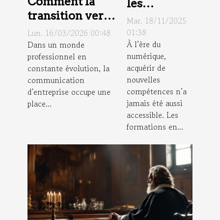
Comment la
les
transition vers
formations
Mar. 18/11/2025
la VoIP
en ligne
01:38
Lun. 16/03/2026 00:48
optimise la
À l’ère du
Dans un monde
boostent-
numérique,
professionnel en
communication
elles votre
acquérir de
constante évolution, la
d'entreprise ?
carrière ?
nouvelles
communication
compétences n’a
d'entreprise occupe une
jamais été aussi
place...
accessible. Les
formations en...