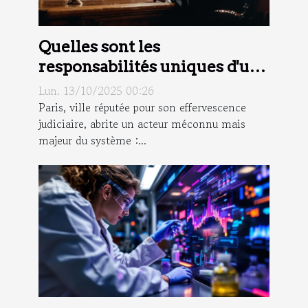
Quelles sont les
responsabilités uniques d'un
commissaire de justice à Paris
Lun. 13/10/2025 00:26
?
Paris, ville réputée pour son effervescence
judiciaire, abrite un acteur méconnu mais
majeur du système :...