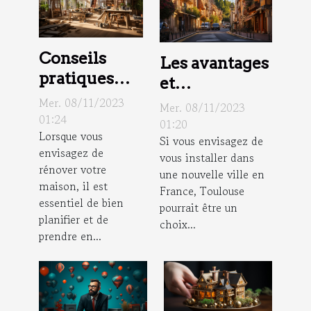
Conseils
Les avantages
pratiques
et
pour une
inconvénients
Mer. 08/11/2023
Mer. 08/11/2023
rénovation
01:24
de vivre à
01:20
Lorsque vous
de maison
Si vous envisagez de
Toulouse
envisagez de
vous installer dans
réussie
rénover votre
une nouvelle ville en
maison, il est
France, Toulouse
essentiel de bien
pourrait être un
planifier et de
choix...
prendre en...