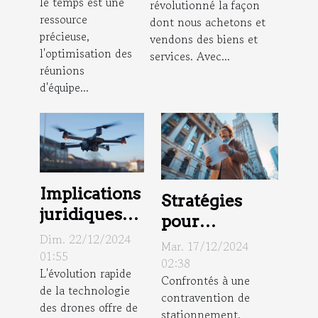
le temps est une
révolutionné la façon
consommateurs
d'équipe en
ressource
dont nous achetons et
entreprise
précieuse,
vendons des biens et
l'optimisation des
services. Avec...
réunions
d'équipe...
Implications
Stratégies
juridiques
pour
de
Dim. 22/12/2024
contester une
Mar. 17/12/2024
l'utilisation
01:55
amende de
02:38
L'évolution rapide
des drones
Confrontés à une
stationnement
de la technologie
dans la
contravention de
: conseils
des drones offre de
stationnement,
surveillance