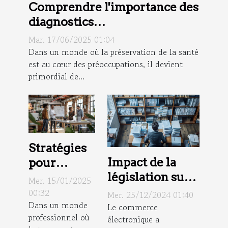
Comprendre l'importance des
diagnostics
environnementaux pour la
Mar. 17/06/2025 01:04
santé publique
Dans un monde où la préservation de la santé
est au cœur des préoccupations, il devient
primordial de...
Stratégies
Impact de la
pour
législation sur
améliorer
Mer. 15/01/2025
le commerce
l'efficacité
00:32
Mer. 25/12/2024 01:40
Dans un monde
électronique
des
Le commerce
professionnel où
électronique a
pour les
réunions