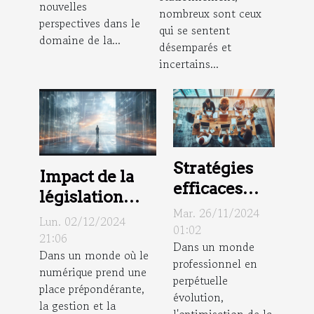
légaux
nouvelles
nombreux sont ceux
perspectives dans le
qui se sentent
domaine de la...
désemparés et
incertains...
Stratégies
Impact de la
efficaces
législation
pour
Mar. 26/11/2024
européenne
Lun. 02/12/2024
améliorer la
01:02
sur la
21:06
Dans un monde
productivité
Dans un monde où le
confidentialité
professionnel en
en
numérique prend une
des données
perpétuelle
entreprise
place prépondérante,
évolution,
la gestion et la
l'optimisation de la