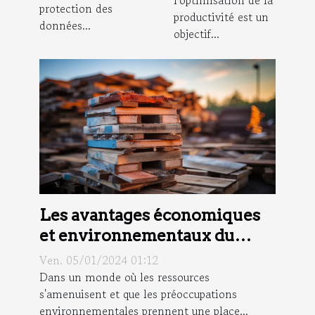
protection des
productivité est un
données...
objectif...
Les avantages économiques
et environnementaux du
recyclage des matériaux de
Ven. 05/01/2024 01:12
construction
Dans un monde où les ressources
s'amenuisent et que les préoccupations
environnementales prennent une place...