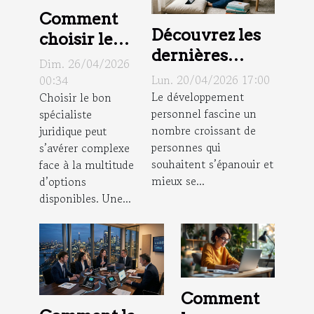
Comment
Découvrez les
choisir le
dernières
bon
Dim. 26/04/2026
tendances en
spécialiste
Lun. 20/04/2026 17:00
00:34
matière de
Le développement
Choisir le bon
juridique
personnel fascine un
spécialiste
développement
pour vos
nombre croissant de
juridique peut
personnel
besoins ?
personnes qui
s’avérer complexe
souhaitent s’épanouir et
face à la multitude
mieux se...
d’options
disponibles. Une...
Comment