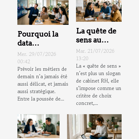
La quête de
Pourquoi la
sens au
data
travail,
Mar. 21/07/2026
révolutionne
Mer. 29/07/2026
nouveau
13:20
la gestion
00:42
La « quête de sens »
critère de
Prévoir les métiers de
prévisionnelle
n’est plus un slogan
choix pour
demain n’a jamais été
des emplois ?
de cabinet RH, elle
aussi délicat, et jamais
candidats et
s’impose comme un
aussi stratégique.
employeurs
critère de choix
Entre la poussée de...
concret,...