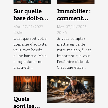
Sur quelle
Immobilier :
base doit-on
comment
choisir une
faire estimer
Mar. 07/11/2023
Mar. 07/11/2023
banque pour
sa maison ?
20:56
20:56
Quel que soit votre
Si vous comptez
la profession
domaine d’activité,
mettre en vente
libérale ?
vous avez besoin
votre maison, il est
d’une banque. Mais,
important que vous
chaque domaine
l’estimiez d’abord.
d’activité...
C’est une étape...
Quels
sont les