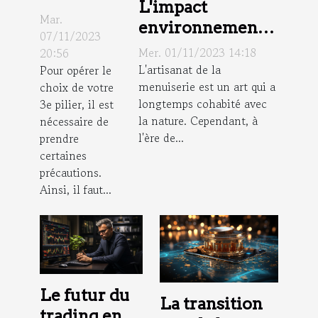
L'impact
critères
Mar.
environnemental
de choix
07/11/2023
de la menuiserie
Mer. 01/11/2023 14:18
20:56
d’un
L'artisanat de la
Pour opérer le
conseiller
menuiserie est un art qui a
choix de votre
pour 3e
longtemps cohabité avec
3e pilier, il est
pilier ?
la nature. Cependant, à
nécessaire de
l'ère de...
prendre
certaines
précautions.
Ainsi, il faut...
Le futur du
La transition
trading en