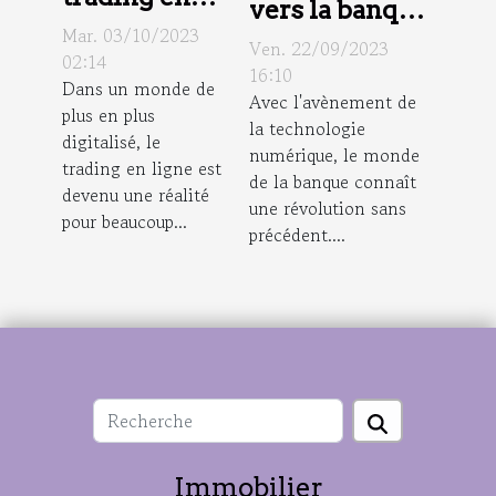
vers la banque
ligne :
Mar. 03/10/2023
numérique
Ven. 22/09/2023
prédictions
02:14
pour les
16:10
Dans un monde de
pour eToro
Avec l'avènement de
professionnels
plus en plus
en 2023 et
la technologie
digitalisé, le
au-delà
numérique, le monde
trading en ligne est
de la banque connaît
devenu une réalité
une révolution sans
pour beaucoup...
précédent....
Immobilier