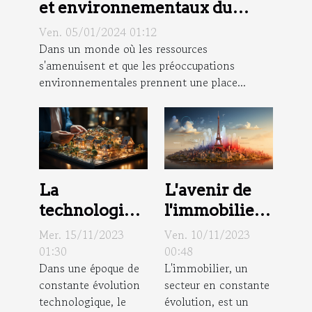
et environnementaux du
recyclage des matériaux de
Ven. 05/01/2024 01:12
construction
Dans un monde où les ressources
s'amenuisent et que les préoccupations
environnementales prennent une place...
La
L'avenir de
technologie
l'immobilier
dans le
en France:
Mer. 15/11/2023
Ven. 10/11/2023
domaine
tendances et
01:30
00:48
Dans une époque de
L'immobilier, un
immobilier :
prévisions
constante évolution
secteur en constante
Impact sur
technologique, le
évolution, est un
les agences