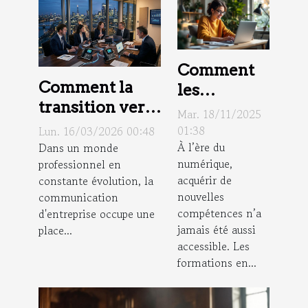
Comment
Comment la
les
transition vers
formations
Mar. 18/11/2025
la VoIP
en ligne
01:38
Lun. 16/03/2026 00:48
optimise la
À l’ère du
Dans un monde
boostent-
numérique,
professionnel en
communication
elles votre
acquérir de
constante évolution, la
d'entreprise ?
carrière ?
nouvelles
communication
compétences n’a
d'entreprise occupe une
jamais été aussi
place...
accessible. Les
formations en...