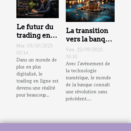
Le futur du
La transition
trading en
vers la banque
ligne :
Mar. 03/10/2023
numérique
Ven. 22/09/2023
prédictions
02:14
pour les
16:10
Dans un monde de
pour eToro
Avec l'avènement de
professionnels
plus en plus
en 2023 et
la technologie
digitalisé, le
au-delà
numérique, le monde
trading en ligne est
de la banque connaît
devenu une réalité
une révolution sans
pour beaucoup...
précédent....