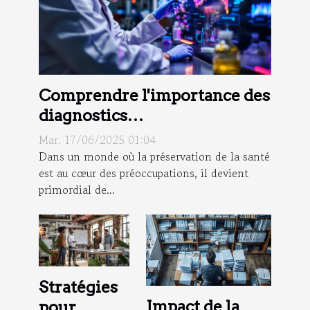
Comprendre l'importance des
diagnostics
environnementaux pour la
Mar. 17/06/2025 01:04
santé publique
Dans un monde où la préservation de la santé
est au cœur des préoccupations, il devient
primordial de...
Stratégies
Impact de la
pour