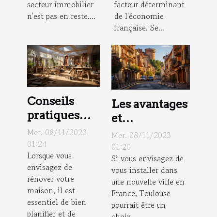
secteur immobilier
facteur déterminant
immobilières
n'est pas en reste....
de l'économie
française. Se...
Conseils
Les avantages
pratiques
et
pour une
inconvénients
Mer. 08/11/2023
Mer. 08/11/2023
rénovation
01:24
de vivre à
01:20
Lorsque vous
de maison
Si vous envisagez de
Toulouse
envisagez de
vous installer dans
réussie
rénover votre
une nouvelle ville en
maison, il est
France, Toulouse
essentiel de bien
pourrait être un
planifier et de
choix...