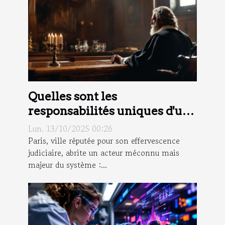
Quelles sont les
responsabilités uniques d'un
commissaire de justice à Paris
Lun. 13/10/2025 00:26
?
Paris, ville réputée pour son effervescence
judiciaire, abrite un acteur méconnu mais
majeur du système :...