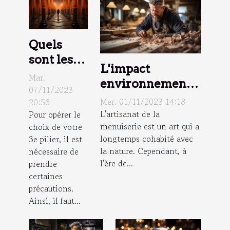
Quels
sont les
L'impact
critères
Mar.
environnemental
de choix
07/11/2023
de la menuiserie
Mer. 01/11/2023 14:18
20:56
d’un
L'artisanat de la
Pour opérer le
conseiller
menuiserie est un art qui a
choix de votre
pour 3e
longtemps cohabité avec
3e pilier, il est
pilier ?
la nature. Cependant, à
nécessaire de
l'ère de...
prendre
certaines
précautions.
Ainsi, il faut...