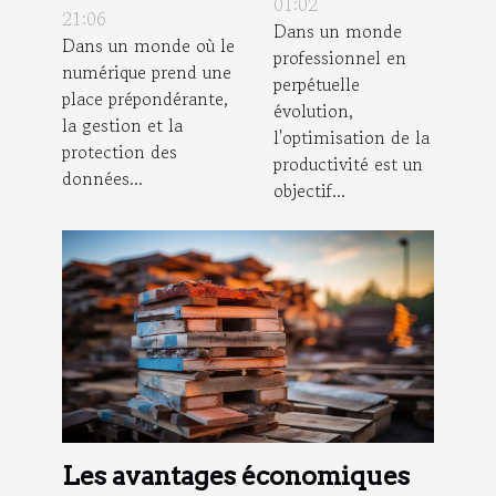
améliorer la
01:02
sur la
21:06
Dans un monde
productivité
Dans un monde où le
confidentialité
professionnel en
en
numérique prend une
des données
perpétuelle
entreprise
place prépondérante,
évolution,
la gestion et la
l'optimisation de la
protection des
productivité est un
données...
objectif...
Les avantages économiques