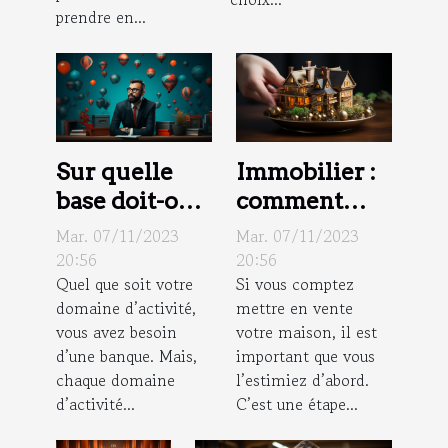
prendre en...
Sur quelle
Immobilier :
base doit-on
comment
choisir une
faire estimer
Mar. 07/11/2023
Mar. 07/11/2023
banque pour
sa maison ?
20:56
20:56
Quel que soit votre
Si vous comptez
la profession
domaine d’activité,
mettre en vente
libérale ?
vous avez besoin
votre maison, il est
d’une banque. Mais,
important que vous
chaque domaine
l’estimiez d’abord.
d’activité...
C’est une étape...