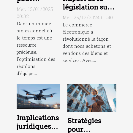
législation sur
améliorer
Mer. 15/01/2025
le commerce
l'efficacité
00:32
Mer. 25/12/2024 01:40
Dans un monde
électronique
des
Le commerce
professionnel où
électronique a
pour les
réunions
le temps est une
révolutionné la façon
consommateurs
d'équipe en
ressource
dont nous achetons et
entreprise
précieuse,
vendons des biens et
l'optimisation des
services. Avec...
réunions
d'équipe...
Implications
Stratégies
juridiques
pour