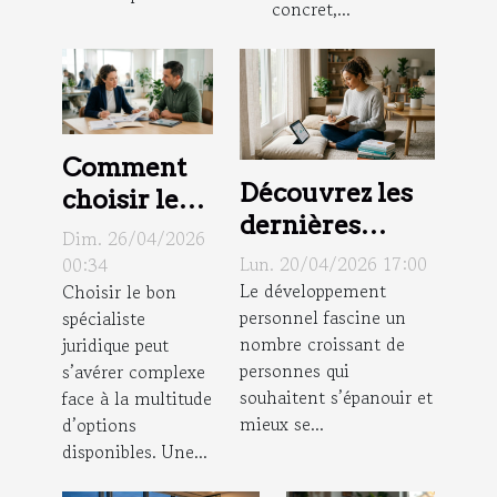
concret,...
Comment
Découvrez les
choisir le
dernières
bon
Dim. 26/04/2026
tendances en
spécialiste
Lun. 20/04/2026 17:00
00:34
matière de
Le développement
Choisir le bon
juridique
personnel fascine un
spécialiste
développement
pour vos
nombre croissant de
juridique peut
personnel
besoins ?
personnes qui
s’avérer complexe
souhaitent s’épanouir et
face à la multitude
mieux se...
d’options
disponibles. Une...