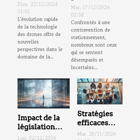
de
Dim. 22/12/2024
contester une
Mar. 17/12/2024
l'utilisation
01:55
amende de
02:38
L'évolution rapide
des drones
Confrontés à une
stationnement
de la technologie
dans la
contravention de
: conseils
des drones offre de
stationnement,
surveillance
légaux
nouvelles
nombreux sont ceux
perspectives dans le
qui se sentent
domaine de la...
désemparés et
incertains...
Stratégies
Impact de la
efficaces
législation
pour
Mar. 26/11/2024
européenne
Lun. 02/12/2024