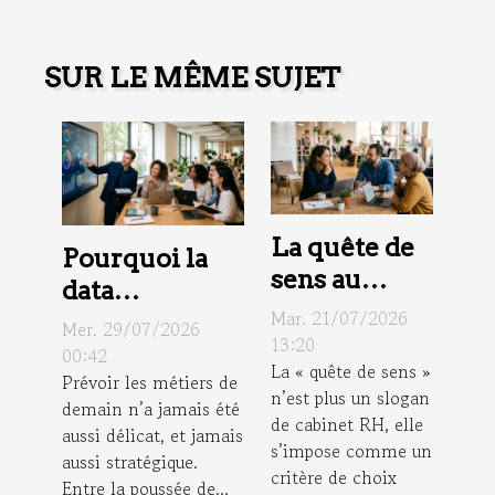
SUR LE MÊME SUJET
La quête de
Pourquoi la
sens au
data
travail,
Mar. 21/07/2026
révolutionne
Mer. 29/07/2026
nouveau
13:20
la gestion
00:42
La « quête de sens »
critère de
Prévoir les métiers de
prévisionnelle
n’est plus un slogan
choix pour
demain n’a jamais été
des emplois ?
de cabinet RH, elle
aussi délicat, et jamais
candidats et
s’impose comme un
aussi stratégique.
employeurs
critère de choix
Entre la poussée de...